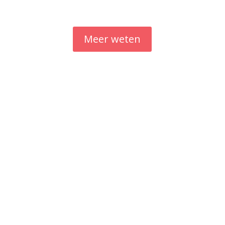
Altijd opzegbaar, en met 7-dagen-niet-goed-garantie
Meer weten