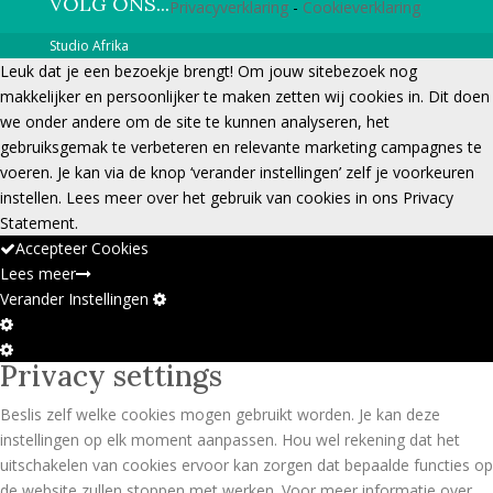
VOLG ONS...
Privacyverklaring
-
Cookieverklaring
Studio Afrika
Leuk dat je een bezoekje brengt! Om jouw sitebezoek nog
makkelijker en persoonlijker te maken zetten wij cookies in. Dit doen
we onder andere om de site te kunnen analyseren, het
gebruiksgemak te verbeteren en relevante marketing campagnes te
voeren. Je kan via de knop ‘verander instellingen’ zelf je voorkeuren
instellen. Lees meer over het gebruik van cookies in ons Privacy
Statement.
Accepteer Cookies
Lees meer
Verander Instellingen
Cookie
Box-
Cookie
Privacy settings
instellingen
Box-
instellingen
Beslis zelf welke cookies mogen gebruikt worden. Je kan deze
instellingen op elk moment aanpassen. Hou wel rekening dat het
uitschakelen van cookies ervoor kan zorgen dat bepaalde functies op
de website zullen stoppen met werken. Voor meer informatie over