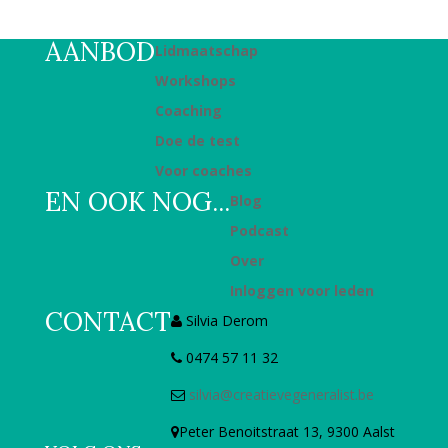
AANBOD
Lidmaatschap
Workshops
Coaching
Doe de test
Voor coaches
EN OOK NOG...
Blog
Podcast
Over
Inloggen voor leden
CONTACT
Silvia Derom
0474 57 11 32
silvia@creatievegeneralist.be
Peter Benoitstraat 13, 9300 Aalst